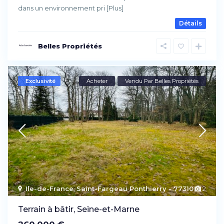
dans un environnement pri
[Plus]
Détails
Belles Propriétés
Exclusivité
Acheter
Vendu Par Belles Propriétés
Ile-de-France
,
Saint-Fargeau Ponthierry - 77310
2
Terrain à bâtir, Seine-et-Marne