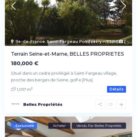
Ile-de-France
,
Saint-Fargeau Ponthierry - 77310
2
Terrain Seine-et-Marne, BELLES PROPRIETES
180,000 €
Situé dans un cadre privilégié à Saint-Fargeau village,
proche des berges de Seine, golf e
[Plus]
2
1,057 m
Détails
Belles Propriétés
Exclusivité
Acheter
Vendu Par Belles Propriétés