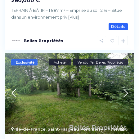
260,000 €
TERRAIN À BÂTIR – 1 887 m² – Emprise au sol 12 %​ – Situé
dans un environnement priv
[Plus]
Détails
Belles Propriétés
Exclusivité
Acheter
Vendu Par Belles Propriétés
Ile-de-France
,
Saint-Fargeau Ponthierry - 77310
3