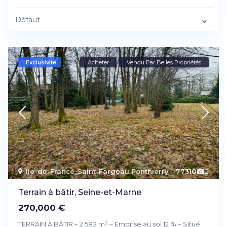
Défaut
Exclusivité
Acheter
Vendu Par Belles Propriétés
Ile-de-France
,
Saint-Fargeau Ponthierry - 77310
2
Terrain à bâtir, Seine-et-Marne
270,000 €
TERRAIN À BÂTIR – ​2 583 m² – Emprise au sol 12 %​ – Situé