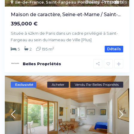
Ile-de-France
,
Saint-Fargeau Ponthierry - 77310
19
Maison de caractère, Seine-et-Marne / Saint-...
395,000 €
Située à 42km de Paris dans un cadre privilégié à Saint-
Fargeau au sein du Hameau de Ville
[Plus]
2
5
2
195 m
Détails
Belles Propriétés
Exclusivité
Acheter
Vendu Par Belles Propriétés