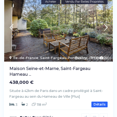
Acheter
Vendu Par Belles Propriétés
Ile-de-France
,
Saint-Fargeau Ponthierry - 77310
22
Maison Seine-et-Marne, Saint-Fargeau
Hameau ...
438,000 €
Située à 42km de Paris dans un cadre privilégié à Saint-
Fargeau au sein du Hameau de Ville
[Plus]
2
3
2
118 m
Détails