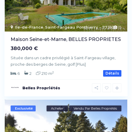
Ile-de-France
,
Saint-Fargeau Ponthierry - 77310
15
Maison Seine-et-Marne, BELLES PROPRIETES
380,000 €
Située dans un cadre privilégié à Saint-Fargeau village,
proche des berges de Seine, golf
[Plus]
2
6
2
210 m
Détails
Belles Propriétés
Exclusivité
Acheter
Vendu Par Belles Propriétés