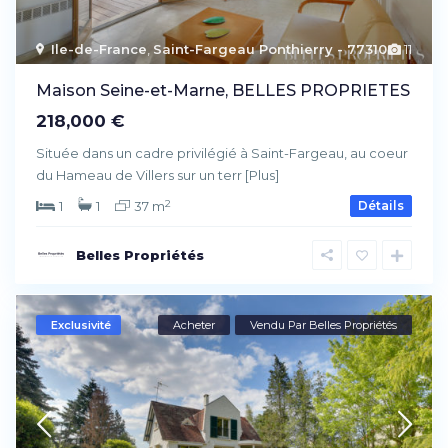
Ile-de-France
,
Saint-Fargeau Ponthierry - 77310
11
Maison Seine-et-Marne, BELLES PROPRIETES
218,000 €
Située dans un cadre privilégié à Saint-Fargeau, au coeur
du Hameau de Villers sur un terr
[Plus]
2
1
1
37 m
Détails
Belles Propriétés
Exclusivité
Acheter
Vendu Par Belles Propriétés