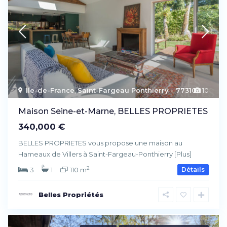
Ile-de-France
,
Saint-Fargeau Ponthierry - 77310
10
Maison Seine-et-Marne, BELLES PROPRIETES
340,000 €
BELLES PROPRIETES vous propose une maison au
Hameaux de Villers à Saint-Fargeau-Ponthierry
[Plus]
2
3
1
110 m
Détails
Belles Propriétés