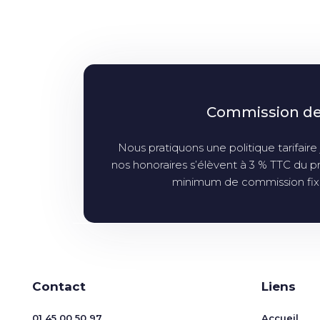
Commission d
Nous pratiquons une politique tarifaire 
nos honoraires s’élèvent à 3 % TTC du p
minimum de commission fix
Contact
Liens
01 45 00 50 97
Accueil