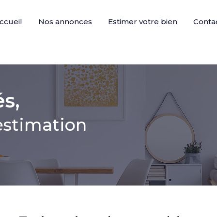
ccueil
Nos annonces
Estimer votre bien
Conta
és,
estimation