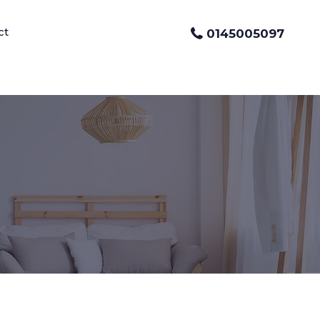
ct
0145005097