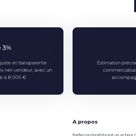
e 3%
juste et transparente :
Estimation précise
rix net vendeur, avec un
commercialisat
é à 8 000 €
accompagn
A propos
Belles propriétés est un acteur